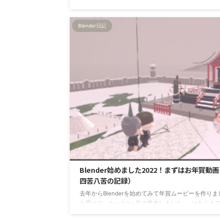
ね。 Character Animatorで使うイメージ 作りたいCh
じの解説動画。感想ブログみたいな動画をサクサク
Blender日記
Character ...
Blender始めました2022！まずはお年賀
四苦八苦の記録）
去年からBlenderを始めてみて年賀ムービーを作りまし
を受けて、たった1ヶ月で爆進しました。（※あくまで
でもいいからBlenderにさわること！半年ぐらい