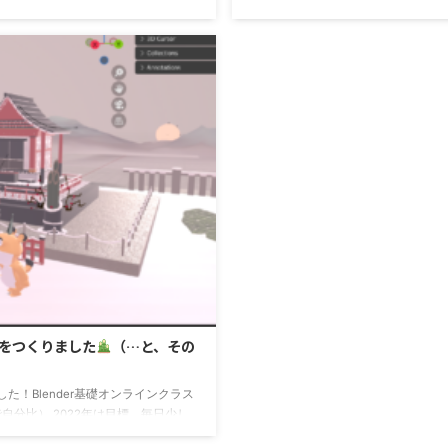
aracter Animatorの方は、こんな感
とかめちゃ勉強になりました。 梅
作れるようになりたいなと思ってて。
ションもつけたいのでそれができた
と、カメラ照明の設定。 2日目でもろ
降らしたり。 ア ...
動画をつくりました
（…と、その
た！Blender基礎オンラインクラス
自分比） 2022年は目標、毎日少し
で何かお仕事でも活用できるぐらいまで