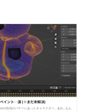
イント…涙 (※まだ未解決)
のSALE告知のバナーにあったキャラクター。あれ…なん