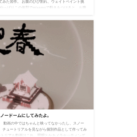
てみた習作。 お腹のひび割れ、ウェイトペイント挑
やっぱりこの体型でmixamoで動きをつけると、お腹
「ウェイトペイント」モードに まずはオブジェクトを
エディット)モード」を「ウェイトペイントモード」に
ボーンを選択する ここが個人的にはつまづきポイント
ノードームにしてみたよ。
。 動画の中ではちゃんと映ってなかったし、スノー
、チュートリアルを見ながら個別作品として作ってみ
ュートリアル動画はこれ。照明とかカメラセッティング