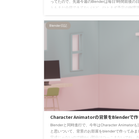
ってたので、先週今週のBlenderは毎日1時間前後
トもまだ会得できてないけど、ひとまず予定の物理
うと思ったら、、、 ぜんぜん上手く動かないー！涙 
んな感じのテロップやらボードやらも作り込んだり
Blender日記
温泉旅館のごとくファイル内がカオスになってるんですか
Character Animatorの背景をBlender
Blenderと同時進行で、今年はCharacter Anim
と思いついて、背景のお部屋をblenderで作ってみました！ 
完成じゃないので細かい部分はつっこまないでね」