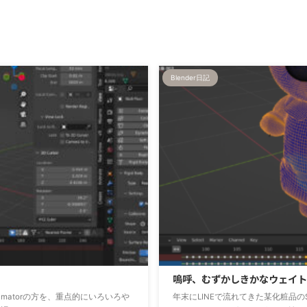
Blender日記
嗚呼、むずかしきかなウェイトペ
nimatorの方を、重点的にいろいろや
年末にLINEで流れてきた某化粧品