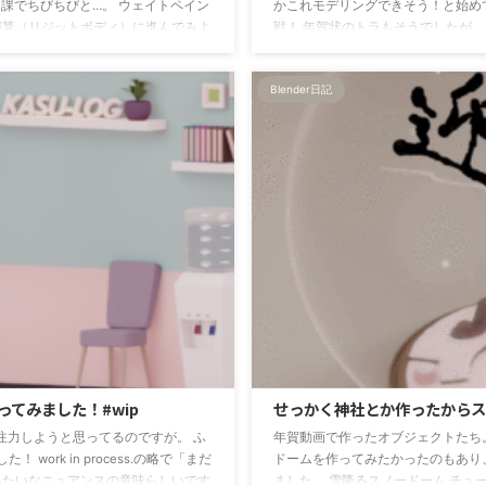
の日課でちびちびと…。 ウェイトペイン
かこれモデリングできそう！と始め
演算（リジットボディ）に進んでみよ
戦！ 年賀状のトラもそうでしたが、
背景の小部屋は、たぶんカオス！ こ
とかにヒビが入りまくり。 まずは
してたので、増改築でカオスになった
選択して、左上の「オブジェクト(
Blender日記
ね… 焦らず、ちびちびと ...
切り替えるところから。 関連する
だったんで ...
で作ってみました！#wip
せっかく神社とか作ったからス
atorも注力しようと思ってるのですが。 ふ
年賀動画で作ったオブジェクトたち
work in process.の略で「まだ
ドームを作ってみたかったのもあり
みたいなニュアンスの意味らしいです
ました。 雪降るスノードーム チ